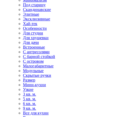
Минимализм
Под старину
Скандинавские
Элитные
Эксклюзивные
Хай-тек
Особенности
Для студии
Для хрущевки
Для дачи
Встроенные
С антресолями
С барной стойкой
С островом
Малогабаритные
Модульные
Скрытые ручки
Размер
Мини-кухни
Узкие
3 кв. м.
5 кв. м.
6 кв. м.
9 кв. м.
Все для кухни