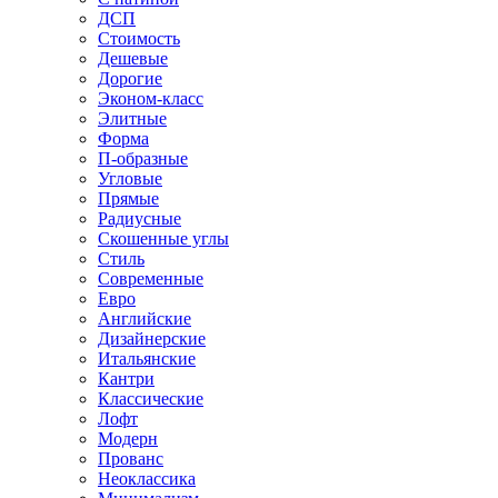
ДСП
Стоимость
Дешевые
Дорогие
Эконом-класс
Элитные
Форма
П-образные
Угловые
Прямые
Радиусные
Скошенные углы
Стиль
Современные
Евро
Английские
Дизайнерские
Итальянские
Кантри
Классические
Лофт
Модерн
Прованс
Неоклассика