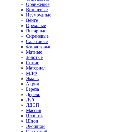
Оранжевые
Вишневые
Изумрудные
Венге
Ореховые
Янтарные
Сиреневые
Салатовые
Фиолетовые
Мятные
Золотые
Синие
Материал
МДФ
Эмаль
Акрил
Береза
Дерево
Дуб
ЛДСП
Массив
Пластик
Шпон
Экошпон
С патиной