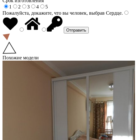
Срок изготовления
1
2
3
4
5
Пожалуйста, докажите, что вы человек, выбрав
Сердце
.
Похожие модели