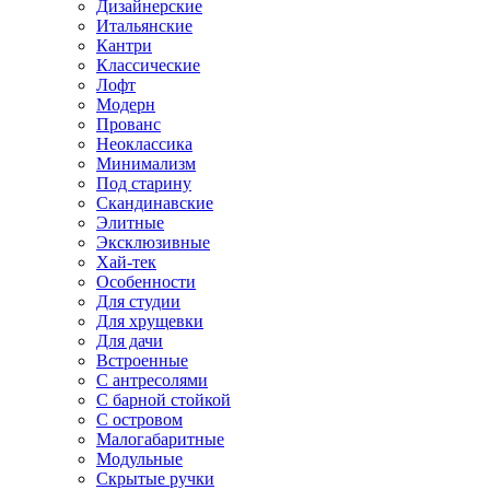
Дизайнерские
Итальянские
Кантри
Классические
Лофт
Модерн
Прованс
Неоклассика
Минимализм
Под старину
Скандинавские
Элитные
Эксклюзивные
Хай-тек
Особенности
Для студии
Для хрущевки
Для дачи
Встроенные
С антресолями
С барной стойкой
С островом
Малогабаритные
Модульные
Скрытые ручки