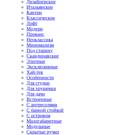
Дизайнерские
Итальянские
Кантри
Классические
Лофт
Модерн
Прованс
Неоклассика
Минимализм
Под старину
Скандинавские
Элитные
Эксклюзивные
Хай-тек
Особенности
Для студии
Для хрущевки
Для дачи
Встроенные
С антресолями
С барной стойкой
С островом
Малогабаритные
Модульные
Скрытые ручки