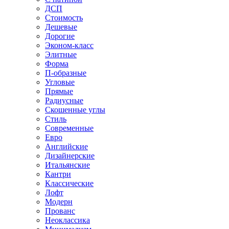
ДСП
Стоимость
Дешевые
Дорогие
Эконом-класс
Элитные
Форма
П-образные
Угловые
Прямые
Радиусные
Скошенные углы
Стиль
Современные
Евро
Английские
Дизайнерские
Итальянские
Кантри
Классические
Лофт
Модерн
Прованс
Неоклассика