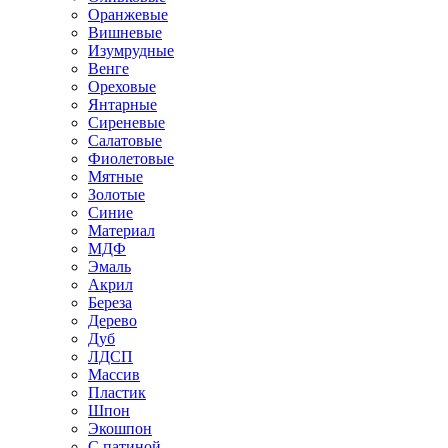
Оранжевые
Вишневые
Изумрудные
Венге
Ореховые
Янтарные
Сиреневые
Салатовые
Фиолетовые
Мятные
Золотые
Синие
Материал
МДФ
Эмаль
Акрил
Береза
Дерево
Дуб
ЛДСП
Массив
Пластик
Шпон
Экошпон
С патиной