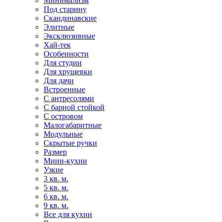
Минимализм
Под старину
Скандинавские
Элитные
Эксклюзивные
Хай-тек
Особенности
Для студии
Для хрущевки
Для дачи
Встроенные
С антресолями
С барной стойкой
С островом
Малогабаритные
Модульные
Скрытые ручки
Размер
Мини-кухни
Узкие
3 кв. м.
5 кв. м.
6 кв. м.
9 кв. м.
Все для кухни