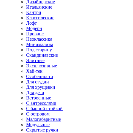
Дизайнерские
Итальянские
Кантри
Классические
Лофт
Модерн
Прованс
Неоклассика
Минимализм
Под старину
Скандинавские
Элитные
Эксклюзивные
Хай-тек
Особенности
Для студии
Для хрущевки
Для дачи
Встроенные
С антресолями
С барной стойкой
С островом
Малогабаритные
Модульные
Скрытые ручки